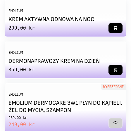
EMOLIUM
KREM AKTYWNA ODNOWA NA NOC
Regular price
299,00 kr
shopping_cart
EMOLIUM
DERMONAPRAWCZY KREM NA DZIEŃ
Regular price
359,00 kr
shopping_cart
WYPRZEDANE
EMOLIUM
EMOLIUM DERMOCARE 3W1 PŁYN DO KĄPIELI,
ŻEL DO MYCIA, SZAMPON
Regular price
Sale price
269,00 kr
visibility
249,00 kr