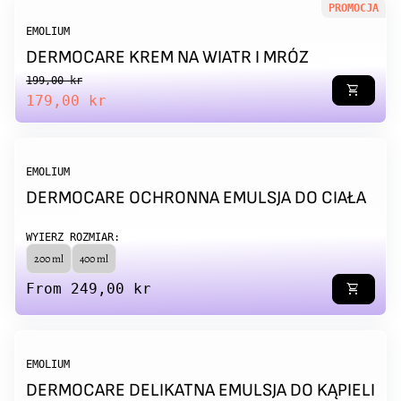
PROMOCJA
EMOLIUM
DERMOCARE KREM NA WIATR I MRÓZ
Regular price
Sale price
199,00 kr
shopping_cart
179,00 kr
EMOLIUM
DERMOCARE OCHRONNA EMULSJA DO CIAŁA
WYIERZ ROZMIAR:
200 ml
400 ml
Regular price
From 249,00 kr
shopping_cart
EMOLIUM
DERMOCARE DELIKATNA EMULSJA DO KĄPIELI