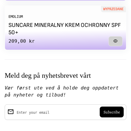
WYPRZEDANE
EMOLIUM
SUNCARE MINERALNY KREM OCHRONNY SPF
50+
Regular price
209,00 kr
visibility
Meld deg på nyhetsbrevet vårt
Vær først ute ved å holde deg oppdatert
på nyheter og tilbud!
email
Enter your email