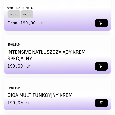
WYBIERZ ROZMIAR:
200 ml
400 ml
Regular price
From 199,00 kr
shopping_cart
EMOLIUM
INTENSIVE NATŁUSZCZAJĄCY KREM
SPECJALNY
Regular price
199,00 kr
shopping_cart
EMOLIUM
CICA MULTIFUNKCYJNY KREM
Regular price
199,00 kr
shopping_cart