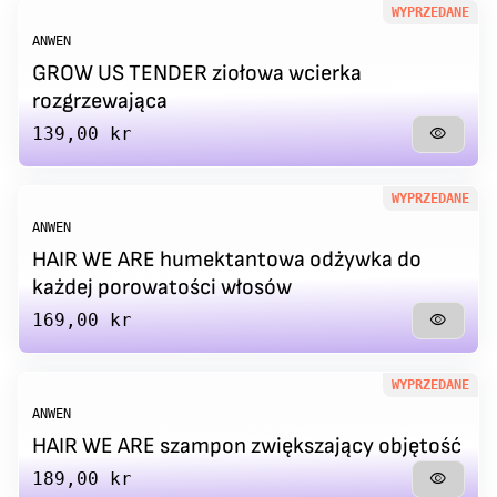
WYPRZEDANE
ANWEN
GROW US TENDER ziołowa wcierka
rozgrzewająca
Regular price
139,00 kr
visibility
WYPRZEDANE
ANWEN
HAIR WE ARE humektantowa odżywka do
każdej porowatości włosów
Regular price
169,00 kr
visibility
WYPRZEDANE
ANWEN
HAIR WE ARE szampon zwiększający objętość
Regular price
189,00 kr
visibility