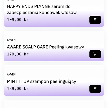
HAPPY ENDS PŁYNNE serum do
zabezpieczania końcówek włosów
Regular price
109,00 kr
shopping_cart
ANWEN
AWARE SCALP CARE Peeling kwasowy
Regular price
179,00 kr
shopping_cart
ANWEN
MINT IT UP szampon peelingujący
Regular price
189,00 kr
shopping_cart