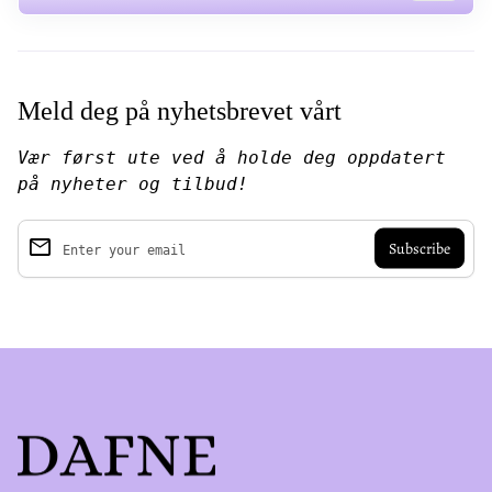
Meld deg på nyhetsbrevet vårt
Vær først ute ved å holde deg oppdatert
på nyheter og tilbud!
email
Enter your email
Home