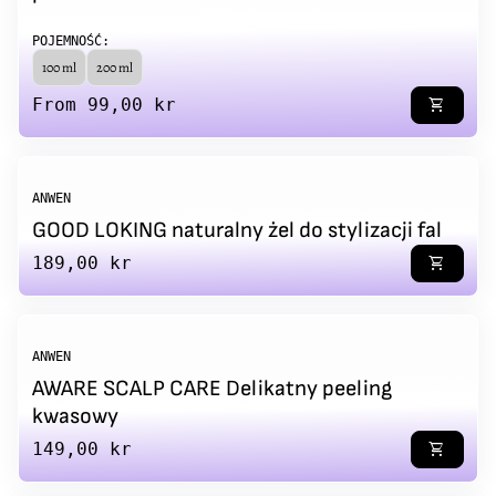
POJEMNOŚĆ:
100 ml
200 ml
Regular price
From 99,00 kr
shopping_cart
ANWEN
GOOD LOKING naturalny żel do stylizacji fal
Regular price
189,00 kr
shopping_cart
ANWEN
AWARE SCALP CARE Delikatny peeling
kwasowy
Regular price
149,00 kr
shopping_cart