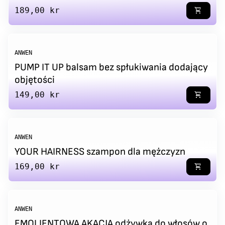
Regular price
189,00 kr
shopping_cart
ANWEN
PUMP IT UP balsam bez spłukiwania dodający
objętości
Regular price
149,00 kr
shopping_cart
ANWEN
YOUR HAIRNESS szampon dla mężczyzn
Regular price
169,00 kr
shopping_cart
ANWEN
EMOLIENTOWA AKACJA odżywka do włosów o