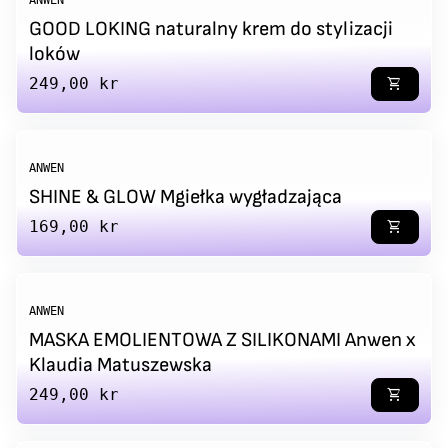
GOOD LOKING naturalny krem do stylizacji
loków
Regular price
249,00 kr
shopping_cart
ANWEN
SHINE & GLOW Mgiełka wygładzająca
Regular price
169,00 kr
shopping_cart
ANWEN
MASKA EMOLIENTOWA Z SILIKONAMI Anwen x
Klaudia Matuszewska
Regular price
249,00 kr
shopping_cart