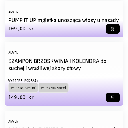
ANWEN
PUMP IT UP mgiełka unosząca włosy u nasady
Regular price
109,00 kr
shopping_cart
ANWEN
SZAMPON BRZOSKWINIA I KOLENDRA do
suchej i wrażliwej skóry głowy
WYBIERZ RODZAJ:
W PIANCE 170 ml
W PŁYNIE 200 ml
Regular price
149,00 kr
shopping_cart
ANWEN