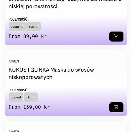
niskiej porowatości
POJEMNOŚĆ:
100m ml
200 ml
Regular price
From 89,00 kr
shopping_cart
ANWEN
KOKOS I GLINKA Maska do włosów
niskoporowatych
POJEMNOŚĆ:
200 ml
180 ml
Regular price
From 159,00 kr
shopping_cart
ANWEN