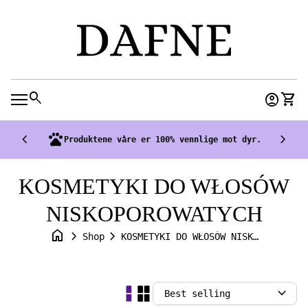
Skip to content
0
search
account_circle
shopping_cart
Accoun
View
Mobile navigation
chevron_left
pets
chevron_right
Produktene våre er 100% vennlige mot dyr.
KOSMETYKI DO WŁOSÓW
NISKOPOROWATYCH
home
chevron_right
chevron_right
Shop
KOSMETYKI DO WŁOSÓW NISKOPOROWATYCH
expand_more