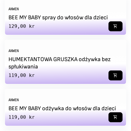
ANWEN
BEE MY BABY spray do włosów dla dzieci
Regular price
129,00 kr
shopping_cart
ANWEN
HUMEKTANTOWA GRUSZKA odżywka bez
spłukiwania
Regular price
119,00 kr
shopping_cart
ANWEN
BEE MY BABY odżywka do włosów dla dzieci
Regular price
119,00 kr
shopping_cart