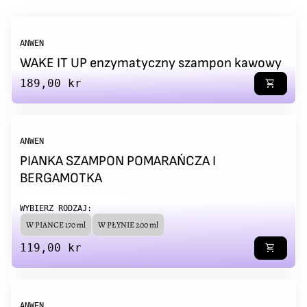
ANWEN
WAKE IT UP enzymatyczny szampon kawowy
Regular price
189,00 kr
shopping_cart
ANWEN
PIANKA SZAMPON POMARAŃCZA I
BERGAMOTKA
WYBIERZ RODZAJ:
W PIANCE 170 ml
W PŁYNIE 200 ml
Regular price
119,00 kr
shopping_cart
ANWEN