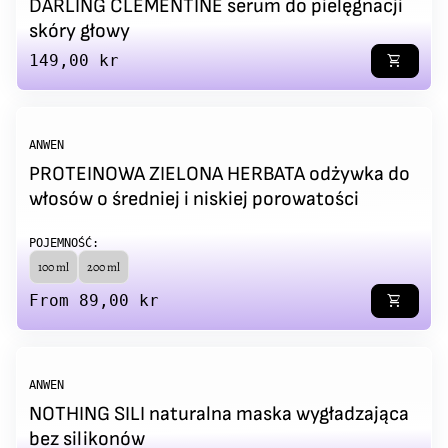
DARLING CLEMENTINE serum do pielęgnacji
skóry głowy
Regular price
149,00 kr
shopping_cart
ANWEN
PROTEINOWA ZIELONA HERBATA odżywka do
włosów o średniej i niskiej porowatości
POJEMNOŚĆ:
100 ml
200 ml
Regular price
From 89,00 kr
shopping_cart
ANWEN
NOTHING SILI naturalna maska wygładzająca
bez silikonów