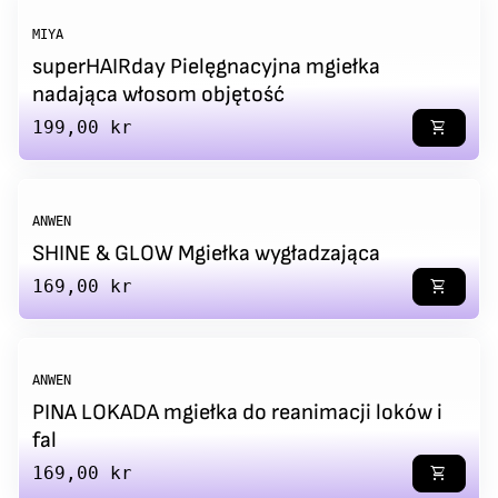
MIYA
superHAIRday Pielęgnacyjna mgiełka
nadająca włosom objętość
Regular price
199,00 kr
shopping_cart
ANWEN
SHINE & GLOW Mgiełka wygładzająca
Regular price
169,00 kr
shopping_cart
ANWEN
PINA LOKADA mgiełka do reanimacji loków i
fal
Regular price
169,00 kr
shopping_cart