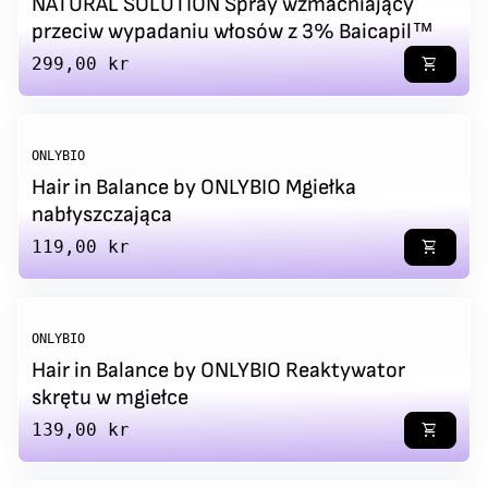
NATURAL SOLUTION Spray wzmacniający
przeciw wypadaniu włosów z 3% Baicapil™
Regular price
299,00 kr
shopping_cart
ONLYBIO
Hair in Balance by ONLYBIO Mgiełka
nabłyszczająca
Regular price
119,00 kr
shopping_cart
ONLYBIO
Hair in Balance by ONLYBIO Reaktywator
skrętu w mgiełce
Regular price
139,00 kr
shopping_cart