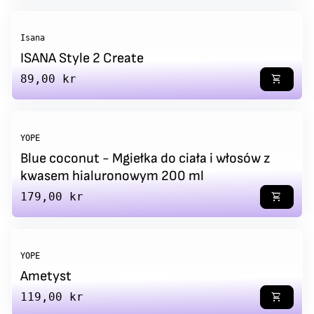
Isana
ISANA Style 2 Create
Regular price
89,00 kr
shopping_cart
YOPE
Blue coconut - Mgiełka do ciała i włosów z
kwasem hialuronowym 200 ml
Regular price
179,00 kr
shopping_cart
YOPE
Ametyst
Regular price
119,00 kr
shopping_cart