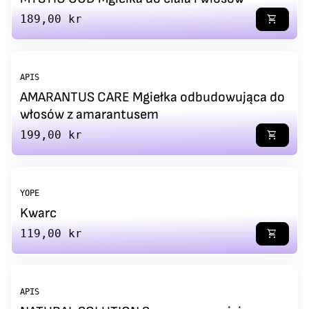
Regular price
189,00 kr
shopping_cart
APIS
AMARANTUS CARE Mgiełka odbudowująca do
włosów z amarantusem
Regular price
199,00 kr
shopping_cart
YOPE
Kwarc
Regular price
119,00 kr
shopping_cart
APIS