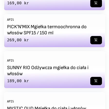
Regular price
169,00 kr
shopping_cart
APIS
PICK'N'MIX Mgiełka termoochronna do
włosów SPF15 / 150 ml
Regular price
269,00 kr
shopping_cart
APIS
SUNNY RIO Odżywcza mgiełka do ciała i
włosów
Regular price
189,00 kr
shopping_cart
APIS
MYSTIC OUD Mgiełka do ciała i włosów