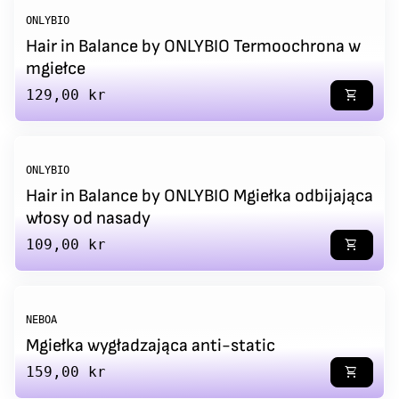
ONLYBIO
Hair in Balance by ONLYBIO Termoochrona w
mgiełce
Regular price
129,00 kr
shopping_cart
ONLYBIO
Hair in Balance by ONLYBIO Mgiełka odbijająca
włosy od nasady
Regular price
109,00 kr
shopping_cart
NEBOA
Mgiełka wygładzająca anti-static
Regular price
159,00 kr
shopping_cart