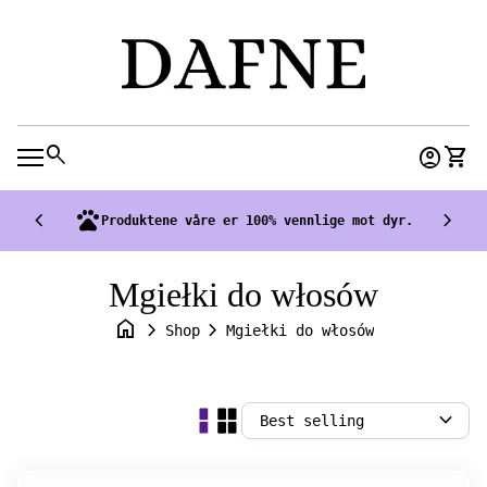
Skip to content
0
search
account_circle
shopping_cart
Accoun
View
Mobile navigation
chevron_left
pets
chevron_right
Produktene våre er 100% vennlige mot dyr.
Mgiełki do włosów
home
chevron_right
chevron_right
Shop
Mgiełki do włosów
expand_more