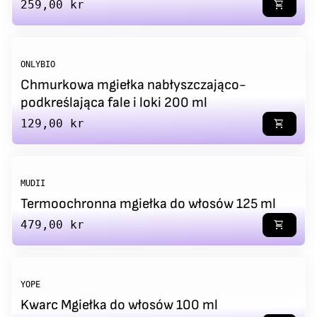
Regular price
259,00 kr
shopping_cart
ONLYBIO
Chmurkowa mgiełka nabłyszczająco-
podkreślająca fale i loki 200 ml
Regular price
129,00 kr
shopping_cart
MUDII
Termoochronna mgiełka do włosów 125 ml
Regular price
479,00 kr
shopping_cart
YOPE
Kwarc Mgiełka do włosów 100 ml