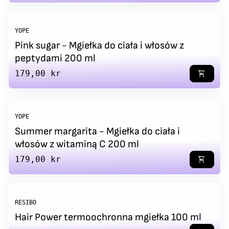
YOPE
Pink sugar - Mgiełka do ciała i włosów z
peptydami 200 ml
Regular price
179,00 kr
shopping_cart
YOPE
Summer margarita - Mgiełka do ciała i
włosów z witaminą C 200 ml
Regular price
179,00 kr
shopping_cart
RESIBO
Hair Power termoochronna mgiełka 100 ml