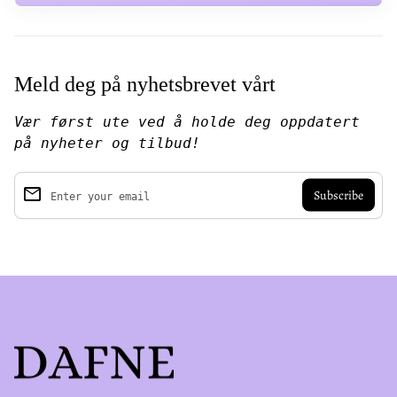
Meld deg på nyhetsbrevet vårt
Vær først ute ved å holde deg oppdatert
på nyheter og tilbud!
email
Enter your email
Home