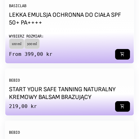
BASICLAB
LEKKA EMULSJA OCHRONNA DO CIAŁA SPF
50+ PA++++
WYBIERZ ROZMIAR:
100 ml
300 ml
Regular price
From 399,00 kr
shopping_cart
BEBIO
START YOUR SAFE TANNING NATURALNY
KREMOWY BALSAM BRAZUJĄCY
Regular price
219,00 kr
shopping_cart
BEBIO