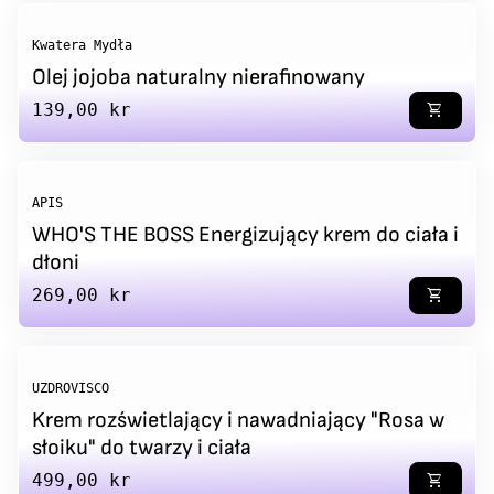
Kwatera Mydła
Olej jojoba naturalny nierafinowany
Regular price
139,00 kr
shopping_cart
APIS
WHO'S THE BOSS Energizujący krem do ciała i
dłoni
Regular price
269,00 kr
shopping_cart
UZDROVISCO
Krem rozświetlający i nawadniający "Rosa w
słoiku" do twarzy i ciała
Regular price
499,00 kr
shopping_cart