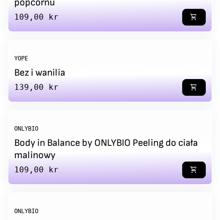
popcornu
Regular price
109,00 kr
shopping_cart
YOPE
Bez i wanilia
Regular price
139,00 kr
shopping_cart
ONLYBIO
Body in Balance by ONLYBIO Peeling do ciała
malinowy
Regular price
109,00 kr
shopping_cart
ONLYBIO