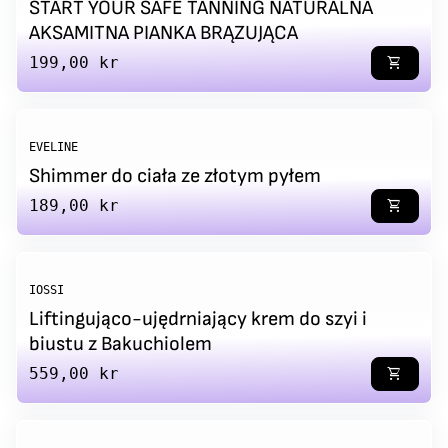
START YOUR SAFE TANNING NATURALNA
AKSAMITNA PIANKA BRĄZUJĄCA
Regular price
199,00 kr
shopping_cart
EVELINE
Shimmer do ciała ze złotym pyłem
Regular price
189,00 kr
shopping_cart
IOSSI
Liftingująco-ujędrniający krem do szyi i
biustu z Bakuchiolem
Regular price
559,00 kr
shopping_cart