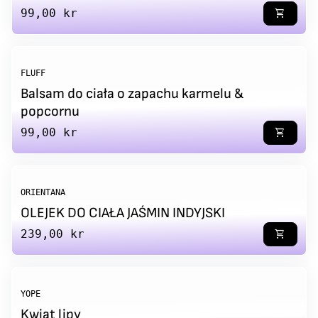
Regular price
99,00 kr
shopping_cart
FLUFF
Balsam do ciała o zapachu karmelu &
popcornu
Regular price
99,00 kr
shopping_cart
ORIENTANA
OLEJEK DO CIAŁA JAŚMIN INDYJSKI
Regular price
239,00 kr
shopping_cart
YOPE
Kwiat lipy