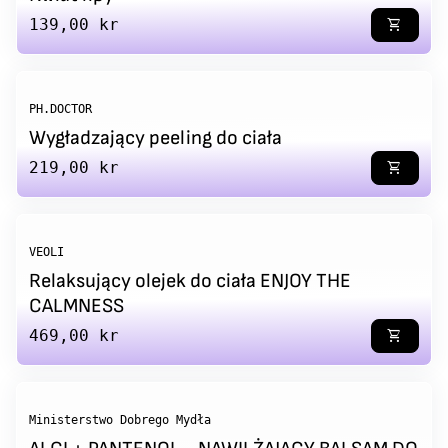
Regular price
139,00 kr
shopping_cart
PH.DOCTOR
Wygładzający peeling do ciała
Regular price
219,00 kr
shopping_cart
VEOLI
Relaksujący olejek do ciała ENJOY THE
CALMNESS
Regular price
469,00 kr
shopping_cart
Ministerstwo Dobrego Mydła