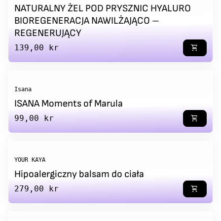
NATURALNY ŻEL POD PRYSZNIC HYALURO
BIOREGENERACJA NAWILŻAJĄCO –
REGENERUJĄCY
Regular price
139,00 kr
shopping_cart
Isana
ISANA Moments of Marula
Regular price
99,00 kr
shopping_cart
YOUR KAYA
Hipoalergiczny balsam do ciała
Regular price
279,00 kr
shopping_cart