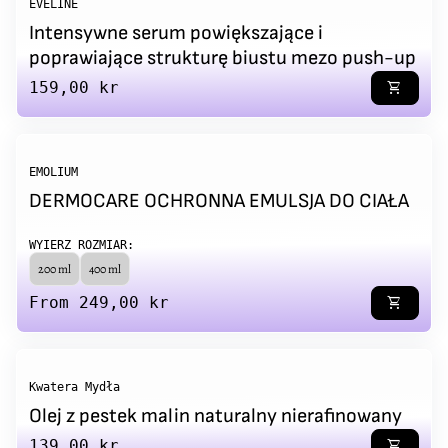
EVELINE
Intensywne serum powiększające i
poprawiające strukturę biustu mezo push-up
Regular price
159,00 kr
shopping_cart
EMOLIUM
DERMOCARE OCHRONNA EMULSJA DO CIAŁA
WYIERZ ROZMIAR:
200 ml
400 ml
Regular price
From 249,00 kr
shopping_cart
Kwatera Mydła
Olej z pestek malin naturalny nierafinowany
Regular price
139,00 kr
shopping_cart