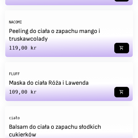
NACOMI
Peeling do ciała o zapachu mango i
truskawcolady
Regular price
119,00 kr
shopping_cart
FLUFF
Maska do ciała Róża i Lawenda
Regular price
109,00 kr
shopping_cart
ciało
Balsam do ciała o zapachu słodkich
cukierków