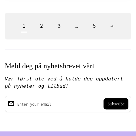
1
2
3
…
5
→
Meld deg på nyhetsbrevet vårt
Vær først ute ved å holde deg oppdatert
på nyheter og tilbud!
email
Enter your email