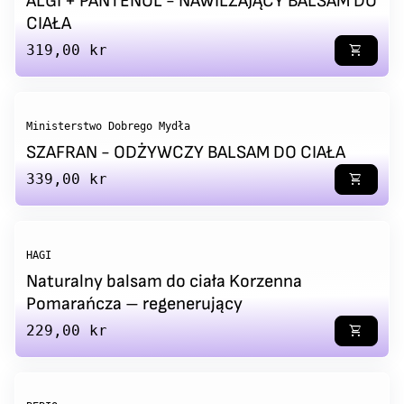
ALGI + PANTENOL - NAWILŻAJĄCY BALSAM DO
CIAŁA
Regular price
319,00 kr
shopping_cart
Ministerstwo Dobrego Mydła
SZAFRAN - ODŻYWCZY BALSAM DO CIAŁA
Regular price
339,00 kr
shopping_cart
HAGI
Naturalny balsam do ciała Korzenna
Pomarańcza – regenerujący
Regular price
229,00 kr
shopping_cart