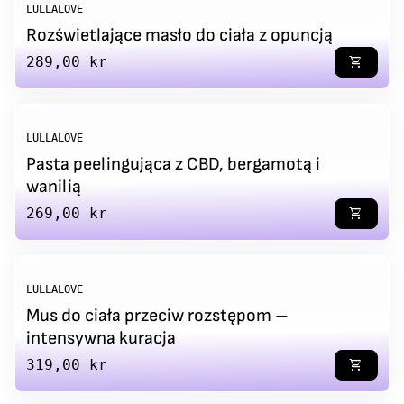
LULLALOVE
Rozświetlające masło do ciała z opuncją
Regular price
289,00 kr
shopping_cart
LULLALOVE
Pasta peelingująca z CBD, bergamotą i
wanilią
Regular price
269,00 kr
shopping_cart
LULLALOVE
Mus do ciała przeciw rozstępom –
intensywna kuracja
Regular price
319,00 kr
shopping_cart