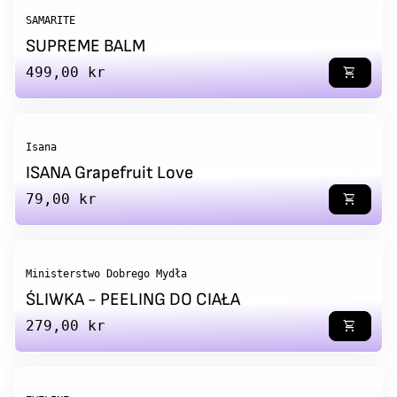
SAMARITE
SUPREME BALM
Regular price
499,00 kr
shopping_cart
Isana
ISANA Grapefruit Love
Regular price
79,00 kr
shopping_cart
Ministerstwo Dobrego Mydła
ŚLIWKA - PEELING DO CIAŁA
Regular price
279,00 kr
shopping_cart