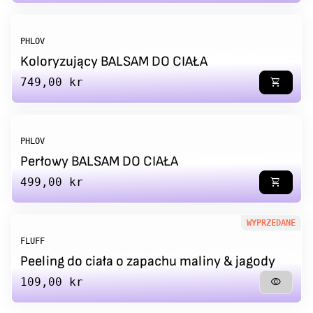
PHLOV
Koloryzujący BALSAM DO CIAŁA
Regular price
749,00 kr
shopping_cart
PHLOV
Perłowy BALSAM DO CIAŁA
Regular price
499,00 kr
shopping_cart
WYPRZEDANE
FLUFF
Peeling do ciała o zapachu maliny & jagody
Regular price
109,00 kr
visibility