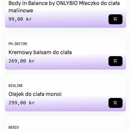
Body in Balance by ONLYBIO Mleczko do ciała
malinowe
Regular price
99,00 kr
shopping_cart
PH.DOCTOR
Kremowy balsam do ciała
Regular price
269,00 kr
shopping_cart
BIOLINE
Olejek do ciała monoi
Regular price
299,00 kr
shopping_cart
BEBIO