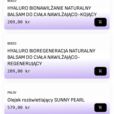
BEBIO
HYALURO BIONAWILŻANIE NATURALNY
BALSAM DO CIAŁA NAWILŻAJĄCO-KOJĄCY
Regular price
209,00 kr
shopping_cart
BEBIO
HYALURO BIOREGENERACJA NATURALNY
BALSAM DO CIAŁA NAWILŻAJĄCO-
REGENERUJĄCY
Regular price
209,00 kr
shopping_cart
PHLOV
Olejek rozświetlający SUNNY PEARL
Regular price
579,00 kr
shopping_cart