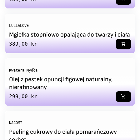
LULLALOVE
Mgiełka stopniowo opalająca do twarzy i ciała
Regular price
389,00 kr
shopping_cart
Kwatera Mydła
Olej z pestek opuncji figowej naturalny,
nierafinowany
Regular price
299,00 kr
shopping_cart
NACOMI
Peeling cukrowy do ciała pomarańczowy
sorbet