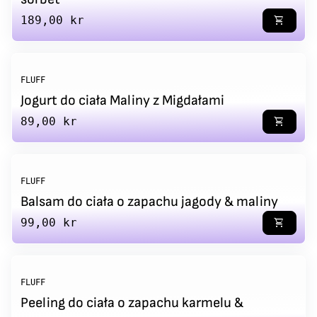
Regular price
189,00 kr
shopping_cart
FLUFF
Jogurt do ciała Maliny z Migdałami
Regular price
89,00 kr
shopping_cart
FLUFF
Balsam do ciała o zapachu jagody & maliny
Regular price
99,00 kr
shopping_cart
FLUFF
Peeling do ciała o zapachu karmelu &