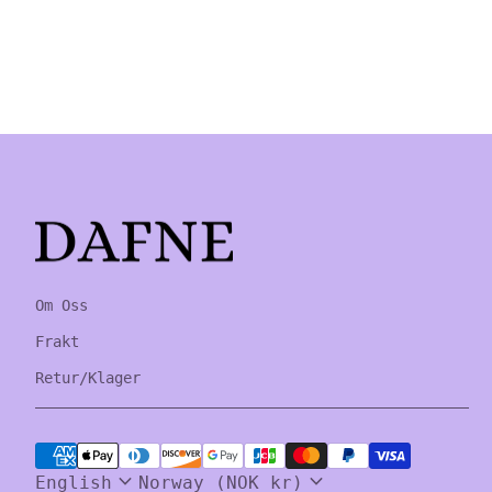
Home
Om Oss
Frakt
Retur/Klager
Payment methods
expand_more
expand_more
English
Norway (NOK kr)