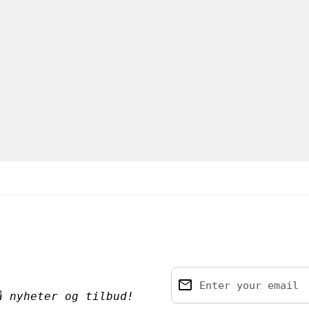
email
Enter your email
å nyheter og tilbud!