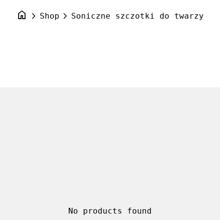
home
chevron_right
chevron_right
Shop
Soniczne szczotki do twarzy
No products found