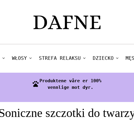
expand_more
WŁOSY
expand_more
STREFA RELAKSU
expand_more
DZIECKO
expand_more
MĘ
Produktene våre er 100%
pets
vennlige mot dyr.
Soniczne szczotki do twarz