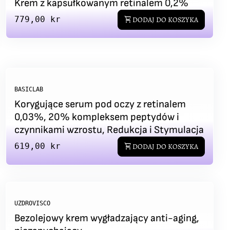
Krem z kapsułkowanym retinalem 0,2%
Regular price
779,00 kr
shopping_cart
DODAJ DO KOSZYKA
BASICLAB
Korygujące serum pod oczy z retinalem
0,03%, 20% kompleksem peptydów i
czynnikami wzrostu, Redukcja i Stymulacja
Regular price
619,00 kr
shopping_cart
DODAJ DO KOSZYKA
UZDROVISCO
Bezolejowy krem wygładzający anti-aging,