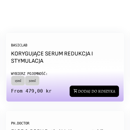
BASICLAB
KORYGUJĄCE SERUM REDUKCJA I
STYMULACJA
WYBIERZ POJEMNOŚĆ:
15ml
30ml
Regular price
From 479,00 kr
shopping_cart
DODAJ DO KOSZYKA
PH.DOCTOR