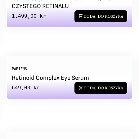
CZYSTEGO RETINALU
Regular price
1.499,00 kr
shopping_cart
DODAJ DO KOSZYKA
PARIENS
Retinoid Complex Eye Serum
Regular price
649,00 kr
shopping_cart
DODAJ DO KOSZYKA