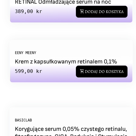
RETINAL Odmładzające serum na noc
Regular price
389,00 kr
shopping_cart
DODAJ DO KOSZYKA
EENY MEENY
Krem z kapsułkowanym retinalem 0,1%
Regular price
599,00 kr
shopping_cart
DODAJ DO KOSZYKA
BASICLAB
Korygujące serum 0,05% czystego retinalu,