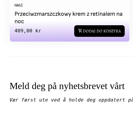
HAGI
Przeciwzmarszczkowy krem z retinalem na
noc
Regular price
409,00 kr
shopping_cart
DODAJ DO KOSZYKA
Meld deg på nyhetsbrevet vårt
Vær først ute ved å holde deg oppdatert p