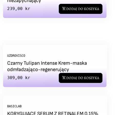
niezapychający
Regular price
239,00 kr
shopping_cart
DODAJ DO KOSZYKA
UZDROVISCO
Czarny Tulipan Intense Krem-maska
odmładzająco-regenerujący
Regular price
309,00 kr
shopping_cart
DODAJ DO KOSZYKA
BASICLAB
KORYGUJĄCE SERUM Z RETINALEM 0,15%