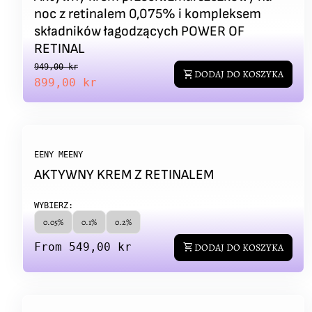
noc z retinalem 0,075% i kompleksem
składników łagodzących POWER OF
RETINAL
Regular price
Sale price
949,00 kr
shopping_cart
DODAJ DO KOSZYKA
899,00 kr
EENY MEENY
AKTYWNY KREM Z RETINALEM
WYBIERZ:
0.05%
0.1%
0.2%
Regular price
From 549,00 kr
shopping_cart
DODAJ DO KOSZYKA