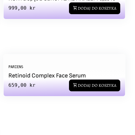
Regular price
999,00 kr
shopping_cart
DODAJ DO KOSZYKA
PARIENS
Retinoid Complex Face Serum
Regular price
659,00 kr
shopping_cart
DODAJ DO KOSZYKA