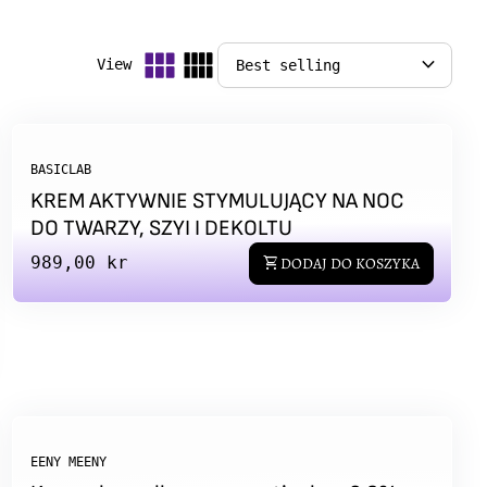
expand_more
View
BASICLAB
KREM AKTYWNIE STYMULUJĄCY NA NOC
DO TWARZY, SZYI I DEKOLTU
Regular price
989,00 kr
shopping_cart
DODAJ DO KOSZYKA
EENY MEENY