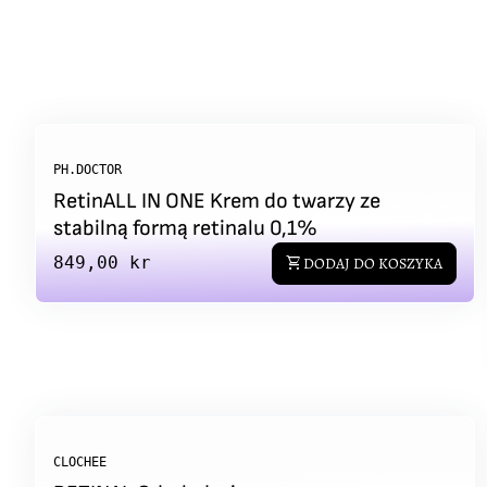
PH.DOCTOR
RetinALL IN ONE Krem do twarzy ze
stabilną formą retinalu 0,1%
Regular price
849,00 kr
shopping_cart
DODAJ DO KOSZYKA
CLOCHEE