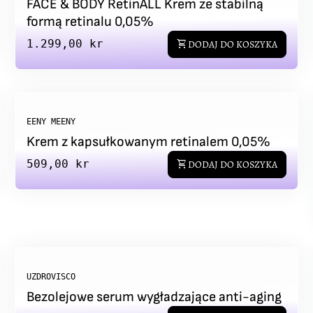
FACE & BODY RetinALL Krem ze stabilną
formą retinalu 0,05%
Regular price
1.299,00 kr
shopping_cart
DODAJ DO KOSZYKA
EENY MEENY
Krem z kapsułkowanym retinalem 0,05%
Regular price
509,00 kr
shopping_cart
DODAJ DO KOSZYKA
UZDROVISCO
Bezolejowe serum wygładzające anti-aging