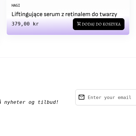
HAGI
Liftingujące serum z retinalem do twarzy
Regular price
379,00 kr
shopping_cart
DODAJ DO KOSZYKA
email
Enter your email
å nyheter og tilbud!