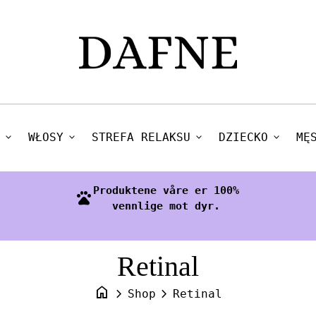
expand_more
WŁOSY
expand_more
STREFA RELAKSU
expand_more
DZIECKO
expand_more
MĘ
Produktene våre er 100%
pets
vennlige mot dyr.
Retinal
home
chevron_right
chevron_right
Shop
Retinal