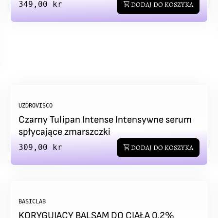
Regular price
349,00 kr
shopping_cart
DODAJ DO KOSZYKA
UZDROVISCO
Czarny Tulipan Intense Intensywne serum
spłycające zmarszczki
Regular price
309,00 kr
shopping_cart
DODAJ DO KOSZYKA
BASICLAB
KORYGUJĄCY BALSAM DO CIAŁA 0,2%