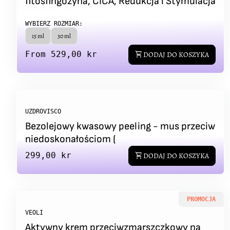
fitosfingozyna, CICA, Redukcja i Stymulacja
WYBIERZ ROZMIAR:
15 ml
30 ml
Regular price
From 529,00 kr
shopping_cart
DODAJ DO KOSZYKA
UZDROVISCO
Bezolejowy kwasowy peeling - mus przeciw
niedoskonałościom (
Regular price
299,00 kr
shopping_cart
DODAJ DO KOSZYKA
PROMOCJA
VEOLI
Aktywny krem przeciwzmarszczkowy na