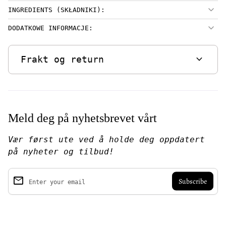
INGREDIENTS (SKŁADNIKI):
DODATKOWE INFORMACJE:
expand_more
Frakt og return
Meld deg på nyhetsbrevet vårt
Vær først ute ved å holde deg oppdatert
på nyheter og tilbud!
email
Enter your email