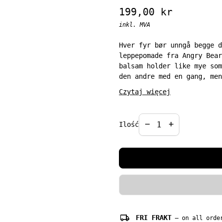
Regular price
199,00 kr
inkl. MVA
Hver fyr bør unngå begge d
leppepomade fra Angry Bear
balsam holder like mye som
den andre med en gang, men
dose stimulering hver dag.
Czytaj więcej
leppepleieproduktet gi deg
dag.
Decrease quantit
Increase qua
remove
add
Ilość
Duft:
Den har smaken av en
Innhold:
4,8ml
local_shipping
FRI FRAKT
— on all order