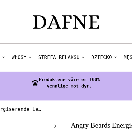
expand_more
WŁOSY
expand_more
STREFA RELAKSU
expand_more
DZIECKO
expand_more
MĘ
Produktene våre er 100%
pets
vennlige mot dyr.
Angry Beards Energiserende Leppepomade
Zoom in
Angry Beards Energ
chevron_right