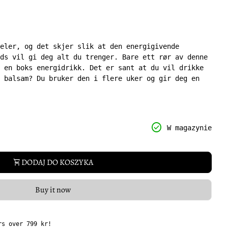
eler, og det skjer slik at den energigivende
ds vil gi deg alt du trenger. Bare ett rør av denne
 en boks energidrikk. Det er sant at du vil drikke
 balsam? Du bruker den i flere uker og gir deg en
 I tillegg til sin interessante smak, vil dette
 energi og gi deg det energiboostet du trenger hver
y for
ntity for
check_circle
W magazynie
 energidrikk
DODAJ DO KOSZYKA
shopping_cart
Buy it now
s over 799 kr!