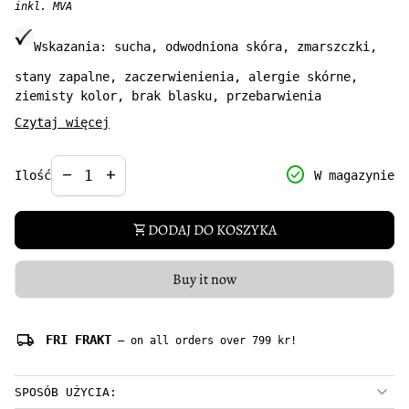
inkl. MVA
Wskazania:
sucha, odwodniona skóra, zmarszczki,
stany zapalne, zaczerwienienia, alergie skórne,
ziemisty kolor, brak blasku, przebarwienia
Czytaj więcej
Bio hydrolat róża damasceńska Bioline by JoAnn to
łagodny hydrolat, o delikatnym, naturalnym kwiatowym
Decrease quantity for
Increase quantity for
check_circle
remove
add
W magazynie
Ilość
zapachu który sprawdzi się w pielęgnacji każdego
rodzaju cery – w szczególności suchej, wrażliwej,
podrażnionej, naczynkowej i dojrzałej.
DODAJ DO KOSZYKA
shopping_cart
Widocznie wpływa na poziom nawilżenia skóry,
regenerując ją i odświeżając.
Buy it now
Pojemność: 75 ml
local_shipping
FRI FRAKT
— on all orders over 799 kr!
SPOSÓB UŻYCIA: