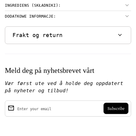
INGREDIENS (SKŁADNIKI):
DODATKOWE INFORMACJE:
expand_more
Frakt og return
Meld deg på nyhetsbrevet vårt
Vær først ute ved å holde deg oppdatert
på nyheter og tilbud!
email
Enter your email