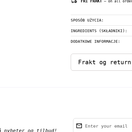
local_shipping
FRI FRAKT
— on all order
SPOSÓB UŻYCIA:
INGREDIENTS (SKŁADNIKI):
DODATKOWE INFORMACJE:
Frakt og return
email
Enter your email
å nyheter og tilbud!