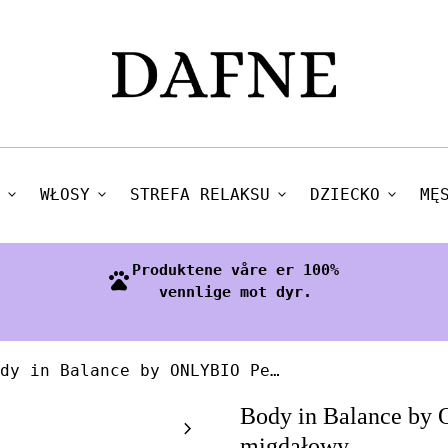
expand_more
WŁOSY
expand_more
STREFA RELAKSU
expand_more
DZIECKO
expand_more
MĘ
Produktene våre er 100%
pets
vennlige mot dyr.
Body in Balance by ONLYBIO Peeling do ciała migdałowy
Zoom in
Body in Balance by 
chevron_right
migdałowy