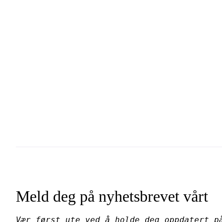
Meld deg på nyhetsbrevet vårt
Vær først ute ved å holde deg oppdatert p