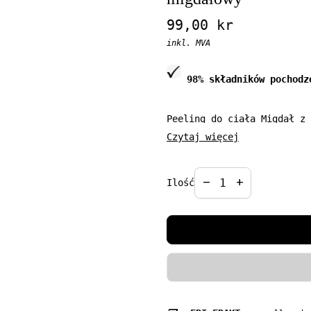
Regular price
99,00 kr
inkl. MVA
98% składników pochodz
Peeling do ciała Migdał z 
dla skóry szorstkiej i mat
Czytaj więcej
naskórka oraz pobudza komó
odnowiona, a zawarte w kos
Decrease quantit
Increase qua
i efektywniej działać.
remove
add
Ilość
Pojemność: 200ml