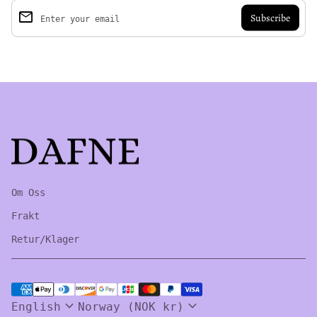
email
Enter your email
Home
Om Oss
Frakt
Retur/Klager
Payment methods
expand_more
expand_more
English
Norway (NOK kr)