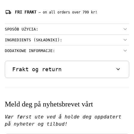
local_shipping
FRI FRAKT
— on all orders over 799 kr!
SPOSÓB UŻYCIA:
INGREDIENTS (SKŁADNIKI):
DODATKOWE INFORMACJE:
expand_more
Frakt og return
Meld deg på nyhetsbrevet vårt
Vær først ute ved å holde deg oppdatert
på nyheter og tilbud!