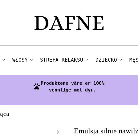
expand_more
WŁOSY
expand_more
STREFA RELAKSU
expand_more
DZIECKO
expand_more
MĘ
Produktene våre er 100%
pets
vennlige mot dyr.
ąca
Zoom in
Emulsja silnie nawil
chevron_right