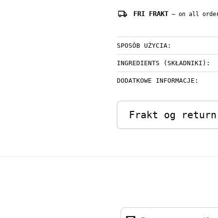
local_shipping
FRI FRAKT
— on all order
SPOSÓB UŻYCIA:
INGREDIENTS (SKŁADNIKI):
DODATKOWE INFORMACJE:
Frakt og return