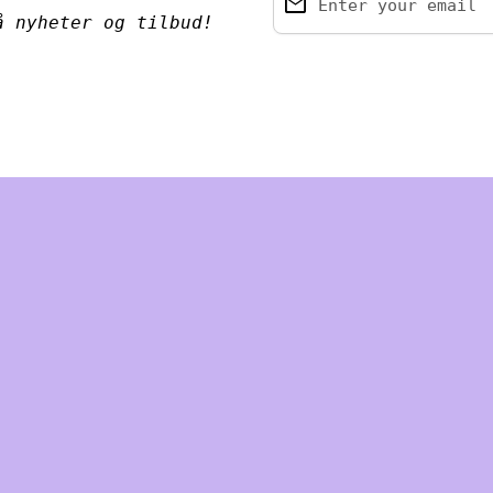
email
Enter your email
å nyheter og tilbud!