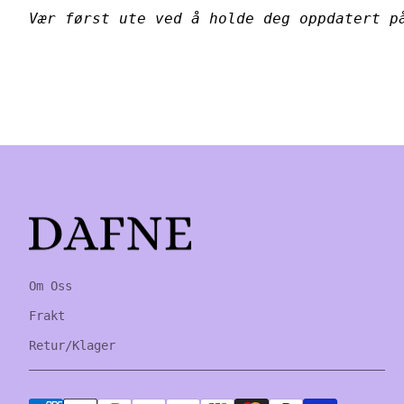
Vær først ute ved å holde deg oppdatert p
Home
Om Oss
Frakt
Retur/Klager