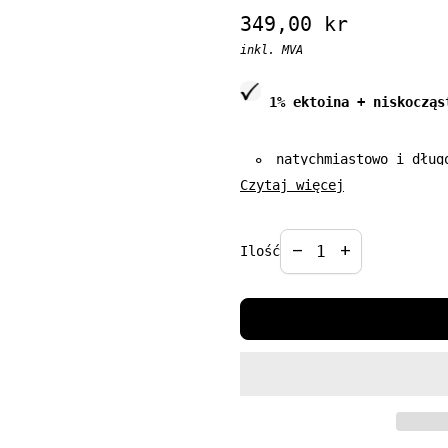
Regular price
349,00 kr
inkl. MVA
1% ektoina + niskocząs
natychmiastowo i dług
Czytaj więcej
koi podrażnienia wywo
przyspiesza regenerac
Decrease quantit
Increase qua
redukuje zmarszczki s
remove
add
Ilość
naprawia funkcje bari
Pojemność: 50ml