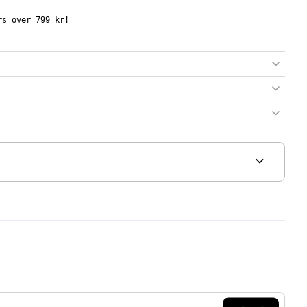
s over 799 kr!
expand_more