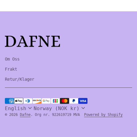
Home
Om Oss
Frakt
Retur/Klager
Payment methods
expand_more
expand_more
English
Norway (NOK kr)
(link 
© 2026
Dafne
. Org nr. 922619719 MVA
Powered by Shopify