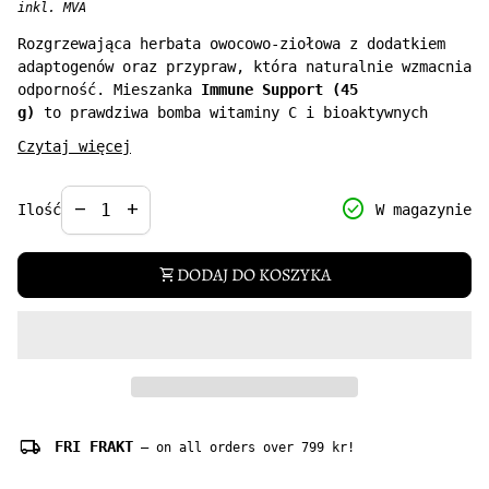
inkl. MVA
Rozgrzewająca herbata owocowo-ziołowa z dodatkiem
adaptogenów oraz przypraw, która naturalnie wzmacnia
odporność. Mieszanka
Immune Support (45
g)
to prawdziwa bomba witaminy C i bioaktywnych
związków antyoksydacyjnych. Czerwony pieprz jest
Czytaj więcej
źródłem kapsaicyny, o właściwościach antyzapalnych,
antybakteryjnych i antyseptycznych.
Decrease quantity for
Increase quantity for
check_circle
remove
add
W magazynie
Ilość
DODAJ DO KOSZYKA
shopping_cart
local_shipping
FRI FRAKT
— on all orders over 799 kr!