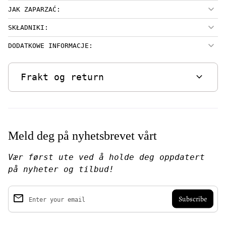
JAK ZAPARZAĆ:
SKŁADNIKI:
DODATKOWE INFORMACJE:
expand_more
Frakt og return
Meld deg på nyhetsbrevet vårt
Vær først ute ved å holde deg oppdatert
på nyheter og tilbud!
email
Enter your email