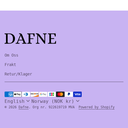
Home
Om Oss
Frakt
Retur/Klager
Payment methods
expand_more
expand_more
English
Norway (NOK kr)
(link 
© 2026
Dafne
. Org nr. 922619719 MVA
Powered by Shopify