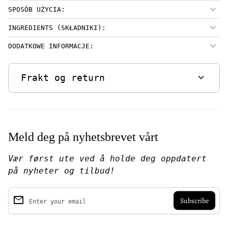
SPOSÓB UŻYCIA:
INGREDIENTS (SKŁADNIKI):
DODATKOWE INFORMACJE:
expand_more
Frakt og return
Meld deg på nyhetsbrevet vårt
Vær først ute ved å holde deg oppdatert
på nyheter og tilbud!
email
Enter your email