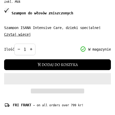
inkl. MVA
Szampon do włosów zniszczonych
Szampon ISANA Intensive Care, dzięki specjalnej
formule pielęgnacyjnej z gliceryną idealnie nadaje
Czytaj więcej
się do stosowania w przypadku zmęczonych i
zniszczonych włosów. Formuła aktywna z miodem i
Decrease quantity for
Increase quantity for
check_circle
remove
add
W magazynie
Ilość
wyciągiem z wanilii dodatkowo nadaje włosom połysk i
sprawia, że są one delikatne w dotyku.
DODAJ DO KOSZYKA
shopping_cart
Pojemność: 300 ml
local_shipping
FRI FRAKT
— on all orders over 799 kr!