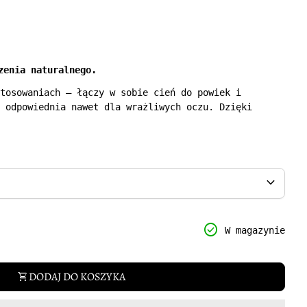
zenia naturalnego.
tosowaniach – łączy w sobie cień do powiek i
 odpowiednia nawet dla wrażliwych oczu. Dzięki
jów, pielęgnuje skórę. Długotrwała, kremowa formuła
wanych odcieniach.
expand_more
y for
ntity for
check_circle
W magazynie
DODAJ DO KOSZYKA
shopping_cart