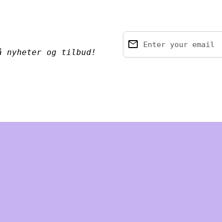
email
Enter your email
å nyheter og tilbud!