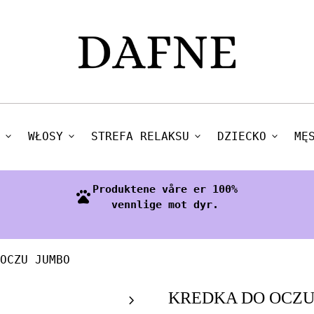
expand_more
WŁOSY
expand_more
STREFA RELAKSU
expand_more
DZIECKO
expand_more
MĘ
Produktene våre er 100%
pets
vennlige mot dyr.
OCZU JUMBO
Zoom in
KREDKA DO OCZU
chevron_right