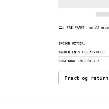
local_shipping
FRI FRAKT
— on all order
SPOSÓB UŻYCIA:
INGREDIENTS (SKŁADNIKI):
DODATKOWE INFORMACJE:
Frakt og return