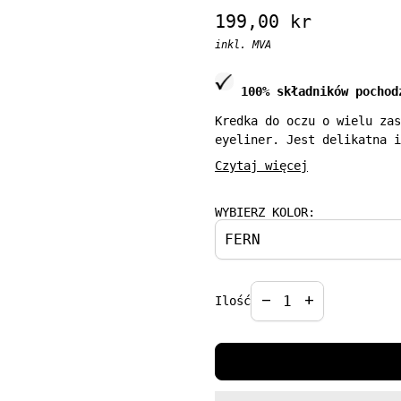
Regular price
199,00 kr
inkl. MVA
100% składników pochod
Kredka do oczu o wielu zas
eyeliner. Jest delikatna i
zawartości naturalnych ole
Czytaj więcej
dostępna jest w napigmento
WYBIERZ KOLOR:
Decrease quantit
Increase qua
remove
add
Ilość