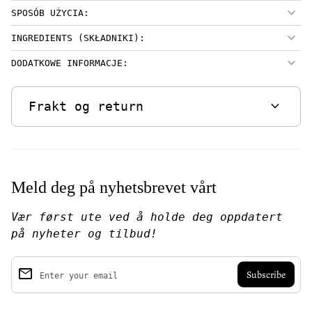
SPOSÓB UŻYCIA:
INGREDIENTS (SKŁADNIKI):
DODATKOWE INFORMACJE:
expand_more
Frakt og return
Meld deg på nyhetsbrevet vårt
Vær først ute ved å holde deg oppdatert
på nyheter og tilbud!
email
Enter your email