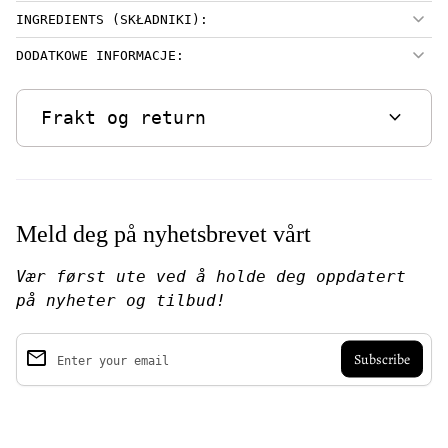
INGREDIENTS (SKŁADNIKI):
DODATKOWE INFORMACJE:
expand_more
Frakt og return
Meld deg på nyhetsbrevet vårt
Vær først ute ved å holde deg oppdatert
på nyheter og tilbud!
email
Enter your email