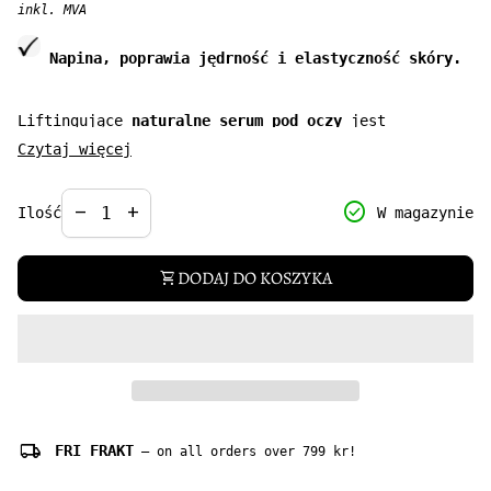
inkl. MVA
Napina, poprawia jędrność i elastyczność skóry.
Liftingujące
naturalne serum pod oczy
jest
idealne
dla każdej kobiety
, która chce
szybko i
Czytaj więcej
skutecznie poprawić napięcie skóry pod oczami
oraz
zadbać o
redukcję worków i cieni
. Dla kobiety, która
Decrease quantity for
Increase quantity for
check_circle
remove
add
W magazynie
Ilość
stawia na naturę, bo wie, że drzemie w niej potężna
moc odmładzania spojrzenia.
DODAJ DO KOSZYKA
shopping_cart
Pojemność: 15 ml
local_shipping
FRI FRAKT
— on all orders over 799 kr!