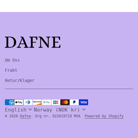
Home
Om Oss
Frakt
Retur/Klager
Payment methods
expand_more
expand_more
English
Norway (NOK kr)
(link 
© 2026
Dafne
. Org nr. 922619719 MVA
Powered by Shopify