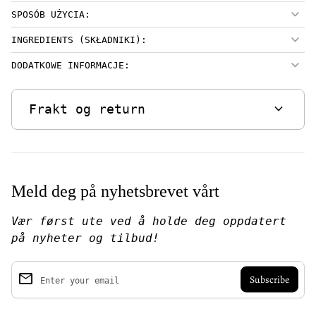
SPOSÓB UŻYCIA:
INGREDIENTS (SKŁADNIKI):
DODATKOWE INFORMACJE:
expand_more
Frakt og return
Meld deg på nyhetsbrevet vårt
Vær først ute ved å holde deg oppdatert
på nyheter og tilbud!
email
Enter your email