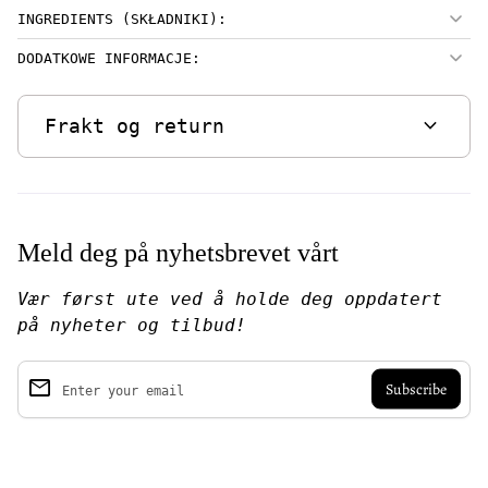
INGREDIENTS (SKŁADNIKI):
DODATKOWE INFORMACJE:
expand_more
Frakt og return
Meld deg på nyhetsbrevet vårt
Vær først ute ved å holde deg oppdatert
på nyheter og tilbud!
email
Enter your email