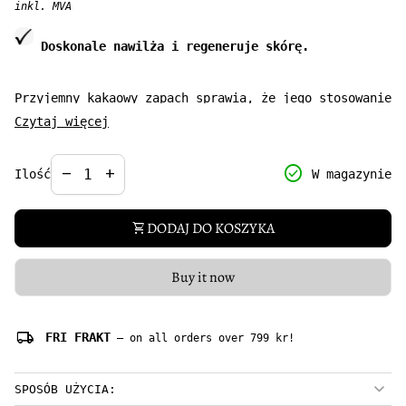
inkl. MVA
Doskonale nawilża i regeneruje skórę.
Przyjemny kakaowy zapach sprawia, że jego stosowanie
to rozkosz dla zmysłów oraz regeneracja dla
Czytaj więcej
zmęczonej skóry. Polecane do stosowania bezpośrednio
na skórę lub łączenia z innymi olejami. Masło
Decrease quantity for
Increase quantity for
check_circle
remove
add
W magazynie
Ilość
kakaowe zalecane jest do naturalnej pielęgnacji
skóry suchej, odwodnionej, łuszczącej się,
pomarszczonej, podrażnionej, atopowej oraz po
DODAJ DO KOSZYKA
shopping_cart
opalaniu.
Pojemność: 50 g
Buy it now
local_shipping
FRI FRAKT
— on all orders over 799 kr!
SPOSÓB UŻYCIA: