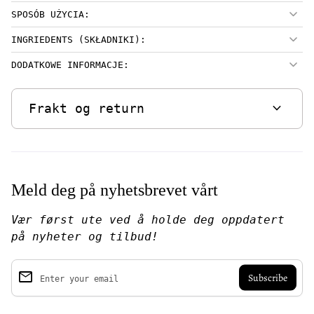
SPOSÓB UŻYCIA:
INGRIEDENTS (SKŁADNIKI):
DODATKOWE INFORMACJE:
expand_more
Frakt og return
Meld deg på nyhetsbrevet vårt
Vær først ute ved å holde deg oppdatert
på nyheter og tilbud!
email
Enter your email