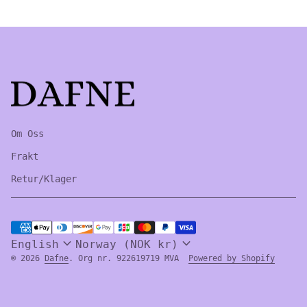
Home
Om Oss
Frakt
Retur/Klager
Payment methods
expand_more
expand_more
English
Norway (NOK kr)
(link 
© 2026
Dafne
. Org nr. 922619719 MVA
Powered by Shopify