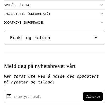
SPOSÓB UŻYCIA:
INGREDIENTS (SKŁADNIKI):
DODATKOWE INFORMACJE:
expand_more
Frakt og return
Meld deg på nyhetsbrevet vårt
Vær først ute ved å holde deg oppdatert
på nyheter og tilbud!
email
Enter your email