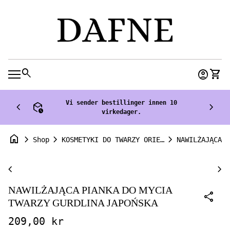
Skip to content
0
search
account_circle
shopping_cart
Accoun
View
Mobile navigation
Vi sender bestillinger innen 10
chevron_left
deployed_code_history
chevron_right
virkedager.
home
chevron_right
chevron_right
chevron_right
Shop
KOSMETYKI DO TWARZY ORIENTANA
Zoom in
chevron_left
chevron_right
NAWILŻAJĄCA PIANKA DO MYCIA
share
TWARZY GURDLINA JAPOŃSKA
Regular price
209,00 kr