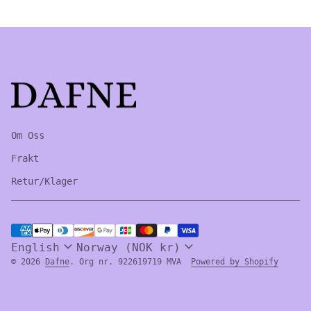
Home
Om Oss
Frakt
Retur/Klager
Payment methods
expand_more
expand_more
English
Norway (NOK kr)
(link 
© 2026
Dafne
. Org nr. 922619719 MVA
Powered by Shopify