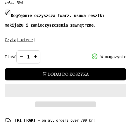
inkl. MVA
Dogłębnie oczyszcza twarz, usuwa resztki
makijażu i zanieczyszczenia zewnętrzne.
Dzięki naturalnym składnikom dodatkowo
nawilża i koi
Czytaj więcej
bez uczucia ściągnięcia,
nadając się zarówno dla
cery normalnej, jak i wrażliwej.
Decrease quantity for
Increase quantity for
check_circle
remove
add
W magazynie
Ilość
Pojemność: 150 ml
DODAJ DO KOSZYKA
shopping_cart
local_shipping
FRI FRAKT
— on all orders over 799 kr!