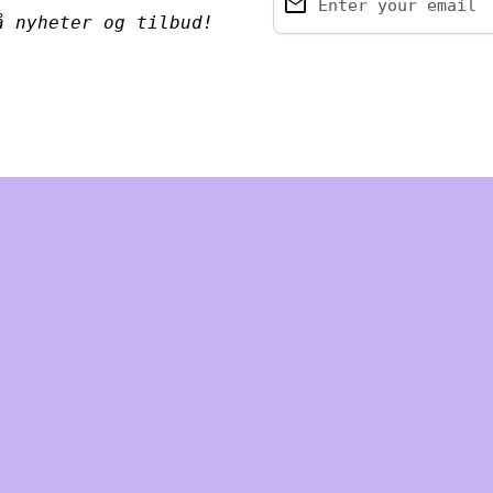
email
Enter your email
å nyheter og tilbud!