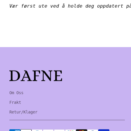
Vær først ute ved å holde deg oppdatert p
Home
Om Oss
Frakt
Retur/Klager