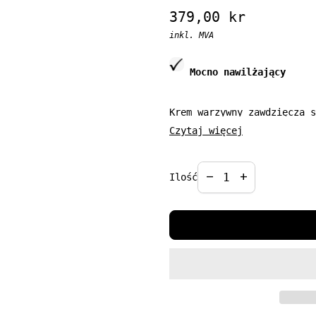
Regular price
379,00 kr
inkl. MVA
Mocno nawilżający
Krem warzywny zawdzięcza s
lokalnie występujących war
Czytaj więcej
konsystencja przyjemnie ap
ją wygładzoną i miękką. St
Decrease quantit
Increase qua
ujednolica koloryt cery. P
remove
add
Ilość
Pojemność: 50 ml