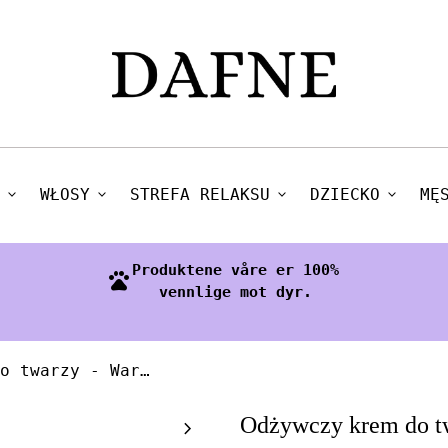
expand_more
WŁOSY
expand_more
STREFA RELAKSU
expand_more
DZIECKO
expand_more
MĘ
Produktene våre er 100%
pets
vennlige mot dyr.
Odżywczy krem do twarzy - Warzywny
Zoom in
Odżywczy krem do t
chevron_right