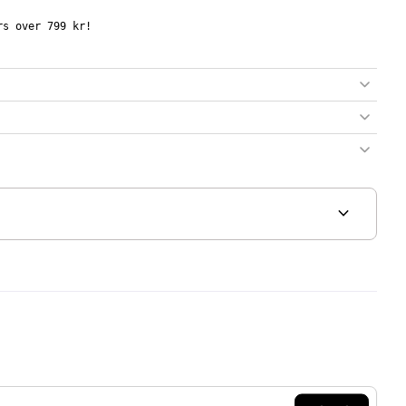
s over 799 kr!
expand_more