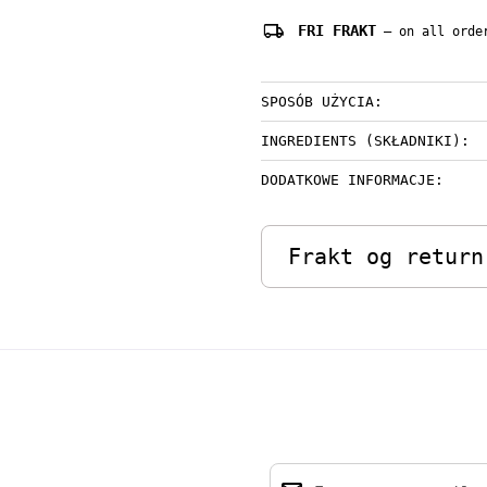
local_shipping
FRI FRAKT
— on all order
SPOSÓB UŻYCIA:
INGREDIENTS (SKŁADNIKI):
DODATKOWE INFORMACJE:
Frakt og return