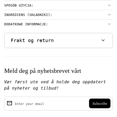
SPOSÓB UŻYCIA:
INGREDIENS (SKŁADNIKI):
DODATKOWE INFORMACJE:
expand_more
Frakt og return
Meld deg på nyhetsbrevet vårt
Vær først ute ved å holde deg oppdatert
på nyheter og tilbud!
email
Enter your email