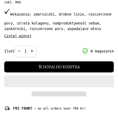
inkl. MVA
Wskazania:
zmarszczki, drobne linie, rozszerzone
pory, utrata kolagenu, nadproduktywność sebum,
zaskórniki, rozszerzone pory, wypadające włosy
Czytaj więcej
Olej moringa 100% czysty Bioline by JoAnn doskonale
sprawdzi się w pielęgnacji skóry dojrzałej, ze
Decrease quantity for
Increase quantity for
check_circle
remove
add
W magazynie
Ilość
zmarszczkami. Bogaty w witaminy C, E, A, D, B
kompleks i minerały. Zawiera 1700 przeciwutleniaczy,
posiada właściwości antyseptyczne i przeciwzapalne.
DODAJ DO KOSZYKA
shopping_cart
Odbudowuje kolagen oraz opóźnia procesy starzenia
się skóry.
Pojemność: 50 ml
local_shipping
FRI FRAKT
— on all orders over 799 kr!