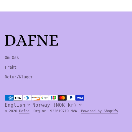
Home
Om Oss
Frakt
Retur/Klager
Payment methods
expand_more
expand_more
English
Norway (NOK kr)
(link 
© 2026
Dafne
. Org nr. 922619719 MVA
Powered by Shopify