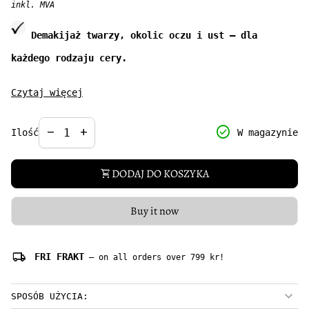
inkl. MVA
Demakijaż twarzy, okolic oczu i ust – dla
każdego rodzaju cery.
skutecznie usuwa makijaż, nadmiar sebum i
Czytaj więcej
zanieczyszczenia
Decrease quantity for
Increase quantity for
odświeża cerę
check_circle
remove
add
W magazynie
Ilość
koi i wygładza skórę
łagodny dla oczu
DODAJ DO KOSZYKA
shopping_cart
sprzyja eliminowaniu podrażnień
Buy it now
Pojemność: 230ml
local_shipping
FRI FRAKT
— on all orders over 799 kr!
SPOSÓB UŻYCIA: