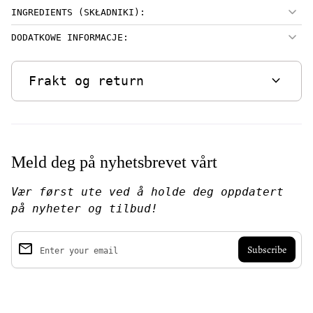
INGREDIENTS (SKŁADNIKI):
DODATKOWE INFORMACJE:
expand_more
Frakt og return
Meld deg på nyhetsbrevet vårt
Vær først ute ved å holde deg oppdatert
på nyheter og tilbud!
email
Enter your email