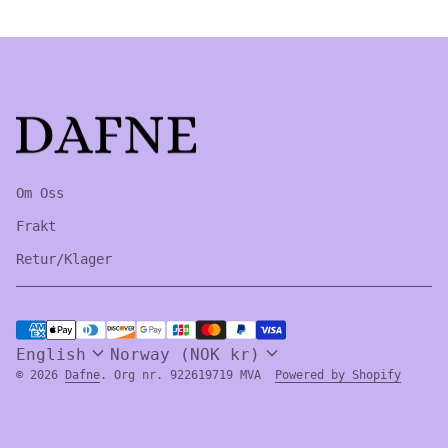
Home
Om Oss
Frakt
Retur/Klager
Payment methods
expand_more
expand_more
English
Norway (NOK kr)
(link 
© 2026
Dafne
. Org nr. 922619719 MVA
Powered by Shopify