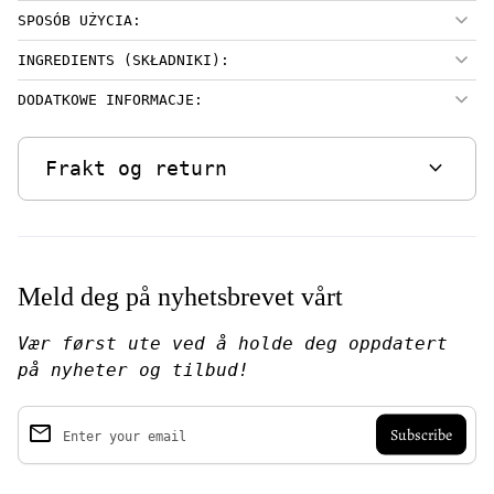
SPOSÓB UŻYCIA:
INGREDIENTS (SKŁADNIKI):
DODATKOWE INFORMACJE:
expand_more
Frakt og return
Meld deg på nyhetsbrevet vårt
Vær først ute ved å holde deg oppdatert
på nyheter og tilbud!
email
Enter your email