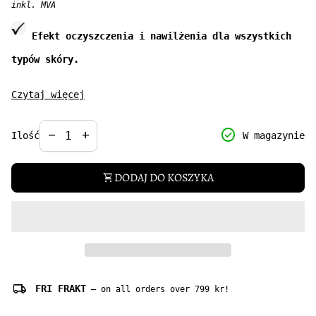
inkl. MVA
Efekt oczyszczenia i nawilżenia dla wszystkich
typów skóry.
Kremowa pianka do mycia twarzy idealnie sprawdzi się
Czytaj więcej
jako bazowy produkt w procesie oczyszczania skóry,
który jest podstawowym elementem jej pielęgnacji.
Decrease quantity for
Increase quantity for
check_circle
remove
add
W magazynie
Ilość
Zastosowany kompleks myjący usuwa zanieczyszczenia,
sebum i pozostałości makijażu, nie podrażniając
nawet najbardziej delikatnej skóry.
DODAJ DO KOSZYKA
shopping_cart
Pojemność: 150 ml
local_shipping
FRI FRAKT
— on all orders over 799 kr!