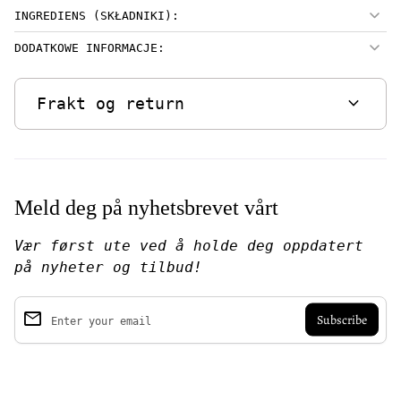
INGREDIENS (SKŁADNIKI):
DODATKOWE INFORMACJE:
expand_more
Frakt og return
Meld deg på nyhetsbrevet vårt
Vær først ute ved å holde deg oppdatert
på nyheter og tilbud!
email
Enter your email