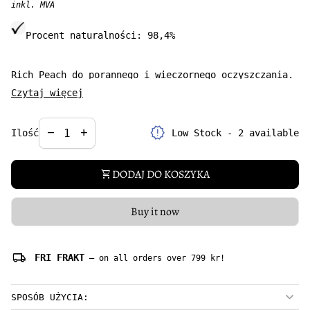
inkl. MVA
Procent naturalności:
98,4%
Rich Peach do porannego i wieczornego oczyszczania.
Dzięki doskonałej kompozycji składników delikatnie i
Czytaj więcej
skutecznie domywa wszelkie zanieczyszczenia.
Ekstrakt z brzoskwini odżywia, nawilża i koi skórę.
Decrease quantity for
Increase quantity for
release_alert
remove
add
Low Stock - 2 available
Ilość
Pojemność: 125 ml
DODAJ DO KOSZYKA
shopping_cart
Buy it now
local_shipping
FRI FRAKT
— on all orders over 799 kr!
SPOSÓB UŻYCIA: