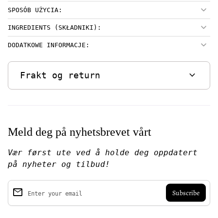
SPOSÓB UŻYCIA:
INGREDIENTS (SKŁADNIKI):
DODATKOWE INFORMACJE:
expand_more
Frakt og return
Meld deg på nyhetsbrevet vårt
Vær først ute ved å holde deg oppdatert
på nyheter og tilbud!
email
Enter your email