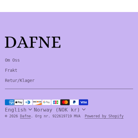
Home
Om Oss
Frakt
Retur/Klager
Payment methods
expand_more
expand_more
English
Norway (NOK kr)
(link 
© 2026
Dafne
. Org nr. 922619719 MVA
Powered by Shopify