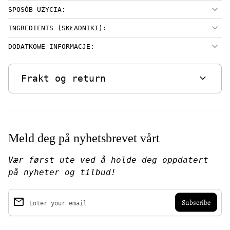
SPOSÓB UŻYCIA:
INGREDIENTS (SKŁADNIKI):
DODATKOWE INFORMACJE:
expand_more
Frakt og return
Meld deg på nyhetsbrevet vårt
Vær først ute ved å holde deg oppdatert
på nyheter og tilbud!
email
Enter your email