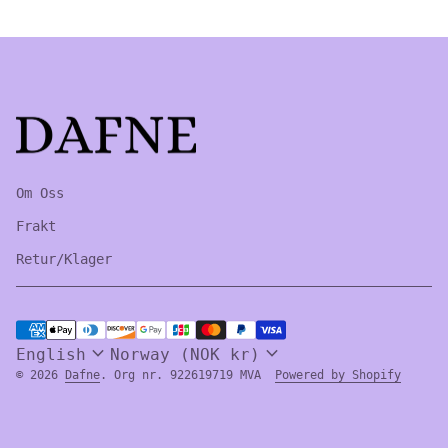
Home
Om Oss
Frakt
Retur/Klager
Payment methods
expand_more
expand_more
English
Norway (NOK kr)
(link 
© 2026
Dafne
. Org nr. 922619719 MVA
Powered by Shopify