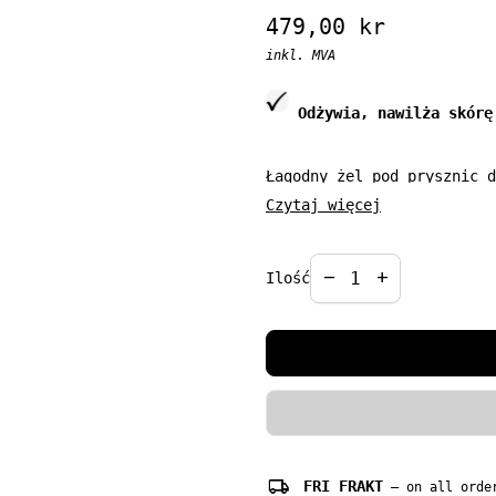
Regular price
479,00 kr
inkl. MVA
Odżywia, nawilża skórę
Łagodny żel pod prysznic d
przeznaczony do codziennej
Czytaj więcej
substancje myjące i odżywc
(prowitamina B5), kompleks
Decrease quantit
Increase qua
Żel doskonale myje i odświ
remove
add
Ilość
włosy.
Pojemność: 1000 ml
local_shipping
FRI FRAKT
— on all order