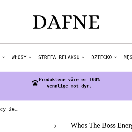
expand_more
WŁOSY
expand_more
STREFA RELAKSU
expand_more
DZIECKO
expand_more
MĘ
Produktene våre er 100%
pets
vennlige mot dyr.
Whos The Boss Energizujący żel do mycia ciała 3w1
Zoom in
Whos The Boss Energ
chevron_right