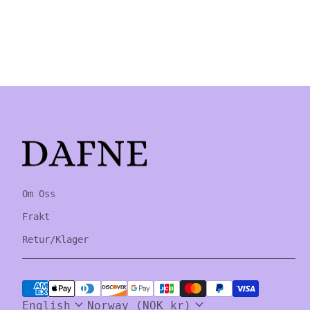
Home
Om Oss
Frakt
Retur/Klager
Payment methods
expand_more
expand_more
English
Norway (NOK kr)