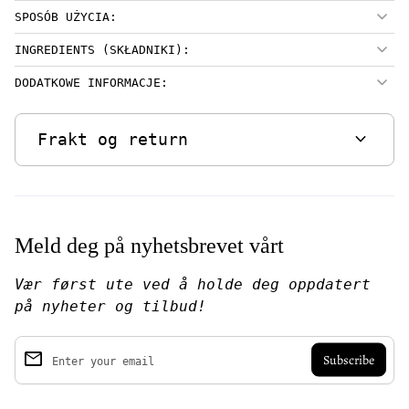
SPOSÓB UŻYCIA:
INGREDIENTS (SKŁADNIKI):
DODATKOWE INFORMACJE:
expand_more
Frakt og return
Meld deg på nyhetsbrevet vårt
Vær først ute ved å holde deg oppdatert
på nyheter og tilbud!
email
Enter your email