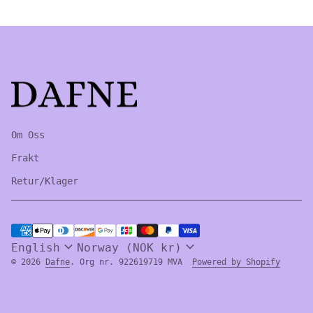
Home
Om Oss
Frakt
Retur/Klager
Payment methods
expand_more
expand_more
English
Norway (NOK kr)
(link 
© 2026
Dafne
. Org nr. 922619719 MVA
Powered by Shopify