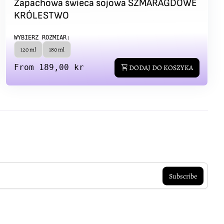
Zapachowa świeca sojowa SZMARAGDOWE
KRÓLESTWO
WYBIERZ ROZMIAR:
120 ml
180 ml
Regular price
From 189,00 kr
shopping_cart
DODAJ DO KOSZYKA