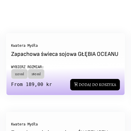
Kwatera Mydła
Zapachowa świeca sojowa GŁĘBIA OCEANU
WYBIERZ ROZMIAR:
120 ml
180 ml
Regular price
From 189,00 kr
shopping_cart
DODAJ DO KOSZYKA
Kwatera Mydła