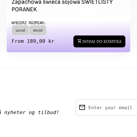
Zapachowa świeca sojowa ŚWIETLISTY
PORANEK
WYBIERZ ROZMIAR:
120 ml
180 ml
Regular price
From 189,00 kr
shopping_cart
DODAJ DO KOSZYKA
email
Enter your email
å nyheter og tilbud!