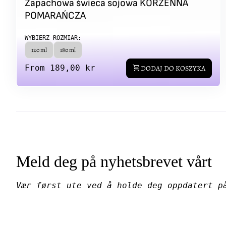
Zapachowa świeca sojowa KORZENNA
POMARAŃCZA
WYBIERZ ROZMIAR:
120 ml
180 ml
Regular price
From 189,00 kr
shopping_cart
DODAJ DO KOSZYKA
Meld deg på nyhetsbrevet vårt
Vær først ute ved å holde deg oppdatert p