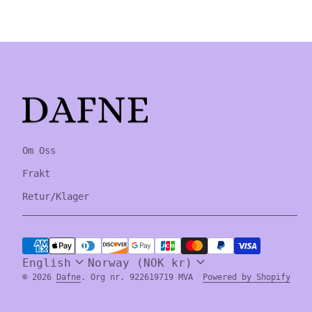
Home
Om Oss
Frakt
Retur/Klager
Payment methods
expand_more
expand_more
English
Norway (NOK kr)
(lin
(lin
© 2026
Dafne
. Org nr. 922619719 MVA
Powered by Shopify