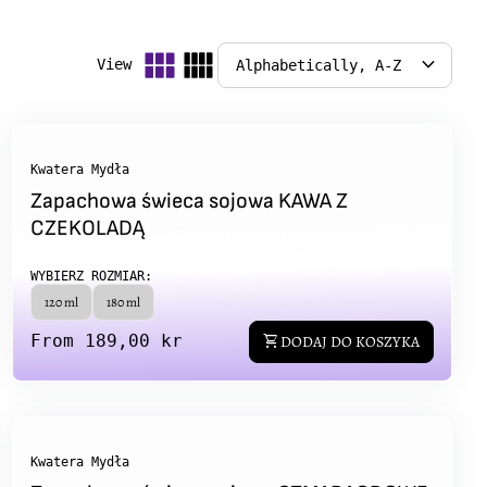
expand_more
View
Kwatera Mydła
Zapachowa świeca sojowa KAWA Z
CZEKOLADĄ
WYBIERZ ROZMIAR:
120 ml
180 ml
Regular price
From 189,00 kr
shopping_cart
DODAJ DO KOSZYKA
Kwatera Mydła