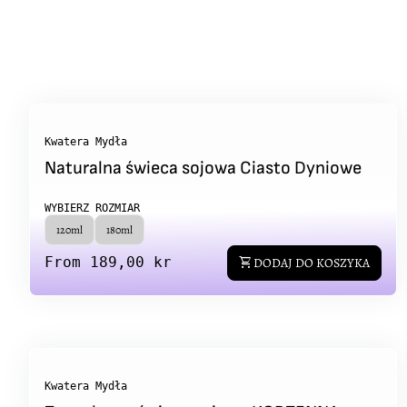
Kwatera Mydła
Naturalna świeca sojowa Ciasto Dyniowe
WYBIERZ ROZMIAR
120ml
180ml
Regular price
From 189,00 kr
shopping_cart
DODAJ DO KOSZYKA
Kwatera Mydła