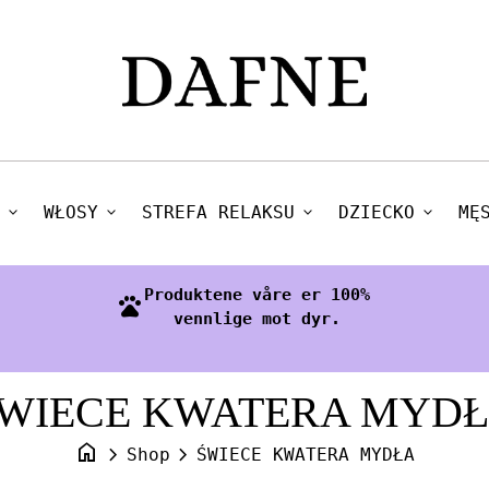
expand_more
WŁOSY
expand_more
STREFA RELAKSU
expand_more
DZIECKO
expand_more
MĘ
Produktene våre er 100%
pets
vennlige mot dyr.
WIECE KWATERA MYD
home
chevron_right
chevron_right
Shop
ŚWIECE KWATERA MYDŁA