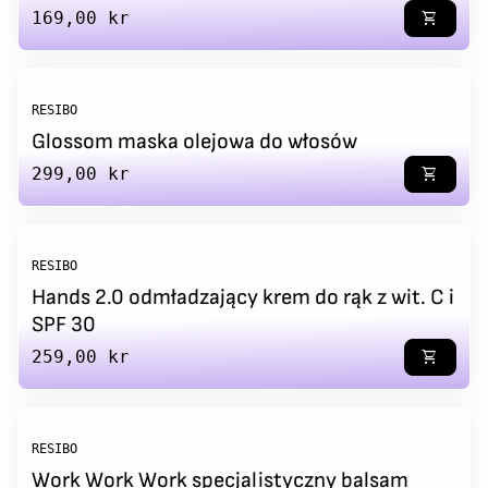
Regular price
169,00 kr
shopping_cart
RESIBO
Glossom maska olejowa do włosów
Regular price
299,00 kr
shopping_cart
RESIBO
Hands 2.0 odmładzający krem do rąk z wit. C i
SPF 30
Regular price
259,00 kr
shopping_cart
RESIBO
Work Work Work specjalistyczny balsam