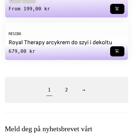
Regular price
From 199,00 kr
shopping_cart
RESIBO
Royal Therapy arcykrem do szyi i dekoltu
Regular price
679,00 kr
shopping_cart
1
2
→
Meld deg på nyhetsbrevet vårt