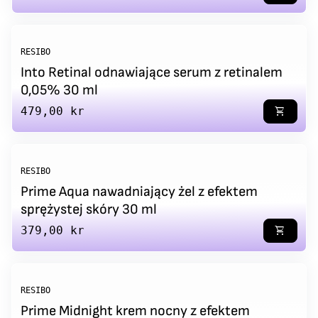
RESIBO
Into Retinal odnawiające serum z retinalem
0,05% 30 ml
Regular price
479,00 kr
shopping_cart
RESIBO
Prime Aqua nawadniający żel z efektem
sprężystej skóry 30 ml
Regular price
379,00 kr
shopping_cart
RESIBO
Prime Midnight krem nocny z efektem