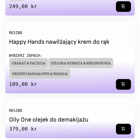
Regular price
249,00 kr
shopping_cart
RESIBO
Happy Hands nawilżający krem do rąk
WYBIERZ ZAPACH:
GRANAT & PACZULA
ZIELONA HERBATA & BRZOSKWINIA
DRZEWO SANDAŁOWE & WANILIA
Regular price
109,00 kr
shopping_cart
RESIBO
Oily One olejek do demakijażu
Regular price
379,00 kr
shopping_cart