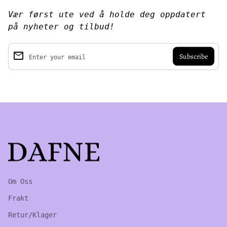
Vær først ute ved å holde deg oppdatert
på nyheter og tilbud!
email
Enter your email
Home
Om Oss
Frakt
Retur/Klager