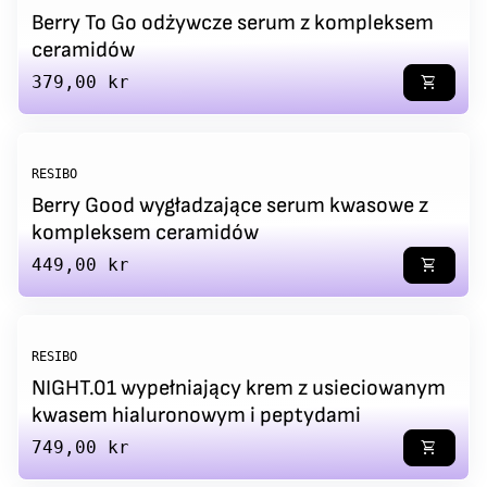
Berry To Go odżywcze serum z kompleksem
ceramidów
Regular price
379,00 kr
shopping_cart
RESIBO
Berry Good wygładzające serum kwasowe z
kompleksem ceramidów
Regular price
449,00 kr
shopping_cart
RESIBO
NIGHT.01 wypełniający krem z usieciowanym
kwasem hialuronowym i peptydami
Regular price
749,00 kr
shopping_cart