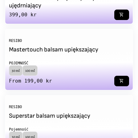
ujędrniający
Regular price
399,00 kr
shopping_cart
RESIBO
Mastertouch balsam upiększający
POJEMNOŚĆ
30 ml
100 ml
Regular price
From 199,00 kr
shopping_cart
RESIBO
Superstar balsam upiększający
Pojemność
30 ml
100 ml