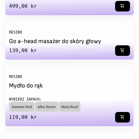
Regular price
499,00 kr
shopping_cart
RESIBO
Go a-head masażer do skóry głowy
Regular price
139,00 kr
shopping_cart
RESIBO
Mydło do rąk
WYBIERZ ZAPACH:
Summer Soul
After Storm
Misty Road
Regular price
119,00 kr
shopping_cart