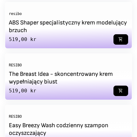
resibo
ABS Shaper specjalistyczny krem modelujący
brzuch
Regular price
519,00 kr
shopping_cart
RESIBO
The Breast Idea - skoncentrowany krem
wypełniający biust
Regular price
519,00 kr
shopping_cart
RESIBO
Easy Breezy Wash codzienny szampon
oczyszczający