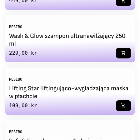
Regular price
449,00 kr
shopping_cart
RESIBO
Wash & Glow szampon ultranawilżający 250
ml
Regular price
229,00 kr
shopping_cart
RESIBO
Lifting Star liftingująco-wygładzająca maska
w płachcie
Regular price
109,00 kr
shopping_cart
RESIBO