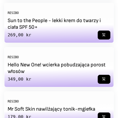
RESIBO
Sun to the People - lekki krem do twarzy i
ciała SPF 50+
Regular price
269,00 kr
shopping_cart
RESIBO
Hello New One! wcierka pobudzająca porost
włosów
Regular price
349,00 kr
shopping_cart
RESIBO
Mr Soft Skin nawilżający tonik-mgiełka
Regular price
179,00 kr
shopping_cart