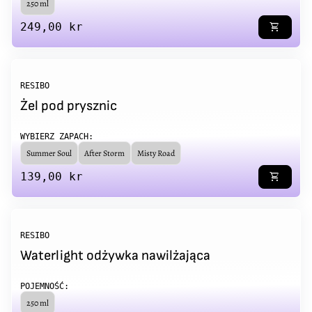
250 ml
Regular price
249,00 kr
shopping_cart
RESIBO
Żel pod prysznic
WYBIERZ ZAPACH:
Summer Soul
After Storm
Misty Road
Regular price
139,00 kr
shopping_cart
RESIBO
Waterlight odżywka nawilżająca
POJEMNOŚĆ:
250 ml