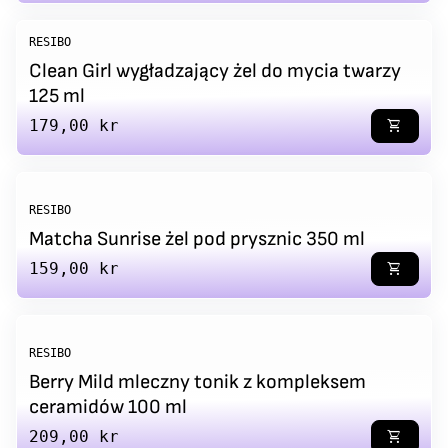
RESIBO
Clean Girl wygładzający żel do mycia twarzy
125 ml
Regular price
179,00 kr
shopping_cart
RESIBO
Matcha Sunrise żel pod prysznic 350 ml
Regular price
159,00 kr
shopping_cart
RESIBO
Berry Mild mleczny tonik z kompleksem
ceramidów 100 ml
Regular price
209,00 kr
shopping_cart