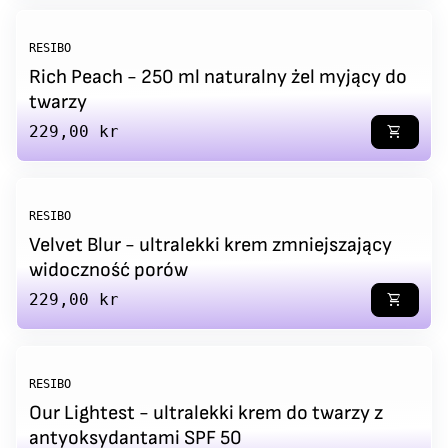
RESIBO
Rich Peach - 250 ml naturalny żel myjący do
twarzy
Regular price
229,00 kr
shopping_cart
RESIBO
Velvet Blur - ultralekki krem zmniejszający
widoczność porów
Regular price
229,00 kr
shopping_cart
RESIBO
Our Lightest - ultralekki krem do twarzy z
antyoksydantami SPF 50