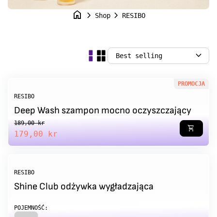
home
chevron_right
chevron_right
Shop
RESIBO
expand_more
PROMOCJA
RESIBO
Deep Wash szampon mocno oczyszczający
Regular price
Sale price
189,00 kr
shopping_cart
179,00 kr
RESIBO
Shine Club odżywka wygładzająca
POJEMNOŚĆ: