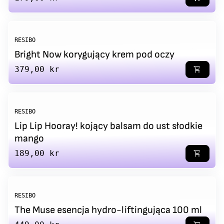
RESIBO
Bright Now korygujący krem pod oczy
Regular price
379,00 kr
shopping_cart
RESIBO
Lip Lip Hooray! kojący balsam do ust słodkie
mango
Regular price
189,00 kr
shopping_cart
RESIBO
The Muse esencja hydro-liftingująca 100 ml