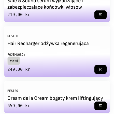
Safe & Sound serum wygładzające i
zabezpieczające końcówki włosów
Regular price
219,00 kr
shopping_cart
RESIBO
Hair Recharger odżywka regenerująca
POJEMNOŚĆ:
250 ml
Regular price
249,00 kr
shopping_cart
RESIBO
Cream de la Cream bogaty krem liftingujący
Regular price
659,00 kr
shopping_cart