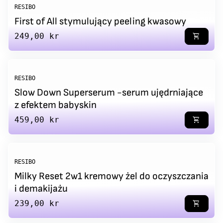
RESIBO
First of All stymulujący peeling kwasowy
Regular price
249,00 kr
shopping_cart
RESIBO
Slow Down Superserum -serum ujędrniające
z efektem babyskin
Regular price
459,00 kr
shopping_cart
RESIBO
Milky Reset 2w1 kremowy żel do oczyszczania
i demakijażu
Regular price
239,00 kr
shopping_cart